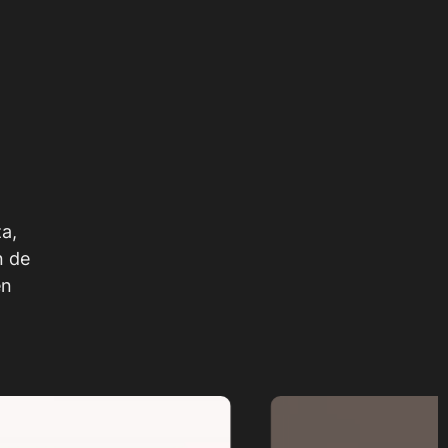
a,
n de
en