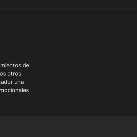
tamientos de
los otros
ctador una
emocionales