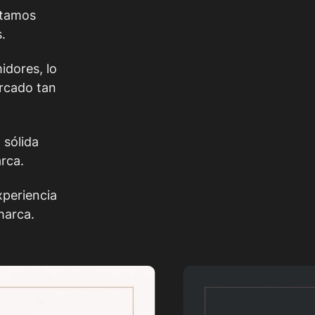
stamos
.
idores, lo
ercado tan
 sólida
arca.
xperiencia
marca.