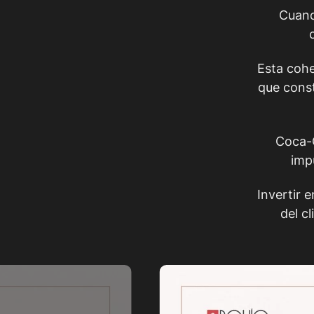
Cuand
Esta cohe
que const
Coca-C
impu
Invertir 
del c