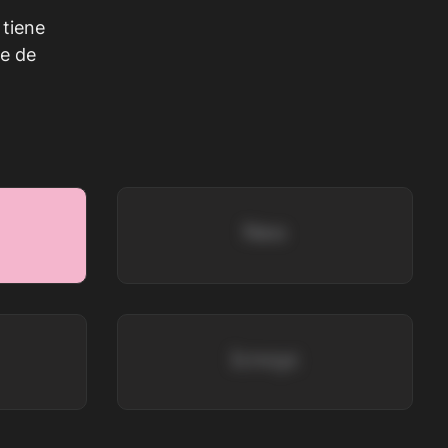
 tiene
e de
Neo
Icnoyc