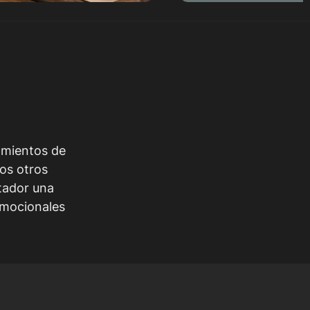
tamientos de
los otros
ctador una
emocionales