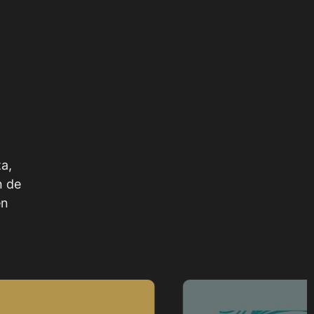
a,
n de
en