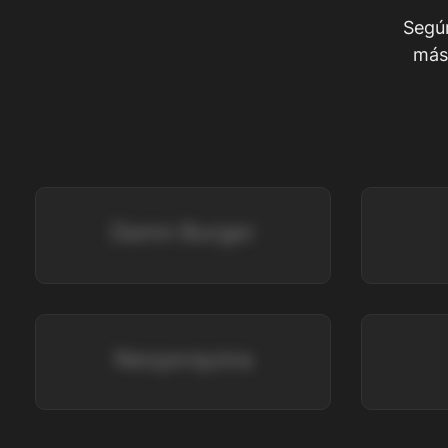
Según
más
Damn Burger
Neoyorquina