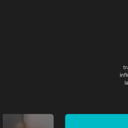
t
inf
l