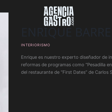
ENRIQUE BARRE
INTERIORISMO
Enrique es nuestro experto diseñador de int
reformas de programas como “Pesadilla en 
del restaurante de “First Dates” de Carlos 